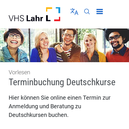
Direkt zur Navigation springen
Direkt zum Inhalt springen
Menü schließen
Sprache wählen
Seiten-Suche abschic
Vorlesen
Terminbuchung Deutschkurse
Hier können Sie online einen Termin zur
Anmeldung und Beratung zu
Deutschkursen buchen.